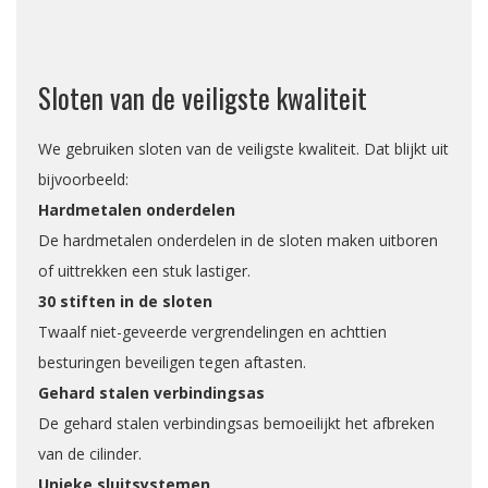
Sloten van de veiligste kwaliteit
We gebruiken sloten van de veiligste kwaliteit. Dat blijkt uit
bijvoorbeeld:
Hardmetalen onderdelen
De hardmetalen onderdelen in de sloten maken uitboren
of uittrekken een stuk lastiger.
30 stiften in de sloten
Twaalf niet-geveerde vergrendelingen en achttien
besturingen beveiligen tegen aftasten.
Gehard stalen verbindingsas
De gehard stalen verbindingsas bemoeilijkt het afbreken
van de cilinder.
Unieke sluitsystemen