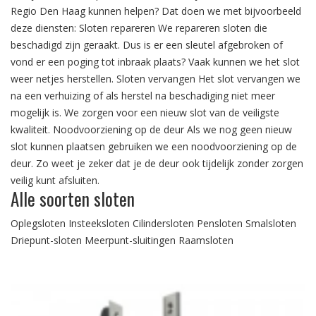
Regio Den Haag kunnen helpen? Dat doen we met bijvoorbeeld
deze diensten: Sloten repareren We repareren sloten die
beschadigd zijn geraakt. Dus is er een sleutel afgebroken of
vond er een poging tot inbraak plaats? Vaak kunnen we het slot
weer netjes herstellen. Sloten vervangen Het slot vervangen we
na een verhuizing of als herstel na beschadiging niet meer
mogelijk is. We zorgen voor een nieuw slot van de veiligste
kwaliteit. Noodvoorziening op de deur Als we nog geen nieuw
slot kunnen plaatsen gebruiken we een noodvoorziening op de
deur. Zo weet je zeker dat je de deur ook tijdelijk zonder zorgen
veilig kunt afsluiten.
Alle soorten sloten
Oplegsloten Insteeksloten Cilindersloten Pensloten Smalsloten
Driepunt-sloten Meerpunt-sluitingen Raamsloten