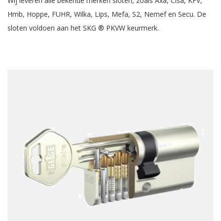
Wij leveren alle bekende merken sloten, zoals Axa, Cisa, KFV,
Hmb, Hoppe, FUHR, Wilka, Lips, Mefa, S2, Nemef en Secu. De
sloten voldoen aan het SKG ® PKVW keurmerk.