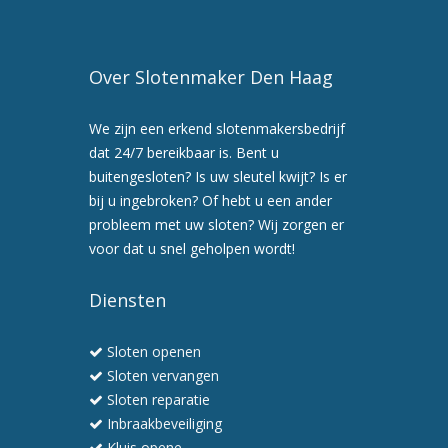
Over Slotenmaker Den Haag
We zijn een erkend slotenmakersbedrijf
dat 24/7 bereikbaar is. Bent u
buitengesloten? Is uw sleutel kwijt? Is er
bij u ingebroken? Of hebt u een ander
probleem met uw sloten? Wij zorgen er
voor dat u snel geholpen wordt!
Diensten
Sloten openen
Sloten vervangen
Sloten reparatie
Inbraakbeveiliging
Kluis opene