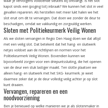
waar je vervolgens voldoende sleutels bij ontvangt. Is het slot
kapot sinds een (poging tot) inbraak? We kunnen het slot in veel
gevallen repareren. Als herstellen niet meer lukt halen we het
slot eruit om dit te vervangen. Dat doen we zonder de deur te
beschadigen, omdat we vakkundig en zorgvuldig werken.
Sloten met Politiekeurmerk Veilig Wonen
Als we sloten vervangen in Regio Den Haag doen we dat altijd
met een veilig slot. Dat betekent dat het hang- en sluitwerk
netjes voldoet aan de richtlijnen en normen voor het
Politiekeurmerk Veilig Wonen. Bovendien kunnen we
bijvoorbeeld zorgen voor een driepuntssluiting, die het openen
van de deur een stuk lastiger maakt. Ten slotte plaatsen we
alleen hang- en sluitwerk met het SKG- keurmerk. Je weet
daarmee zeker dat je de deur volledig veilig achter je op slot
kunt draaien.
Vervangen, repareren en een
noodvoorziening
Ben je benieuwd op welke manieren we je als slotenmaker in