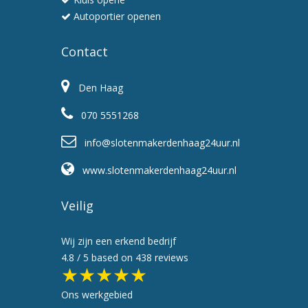
Autoportier openen
Contact
Den Haag
070 5551268
info@slotenmakerdenhaag24uur.nl
www.slotenmakerdenhaag24uur.nl
Veilig
Wij zijn een erkend bedrijf
4.8
/ 5 based on
438
reviews
★★★★★
Ons werkgebied