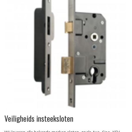
Veiligheids insteeksloten